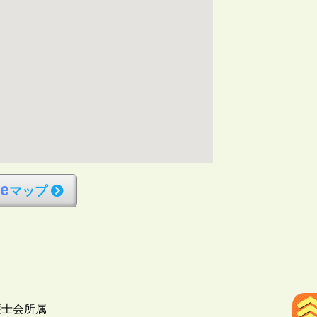
l
e
マップ
護士会所属