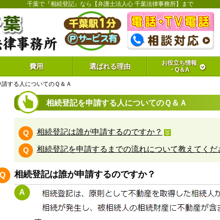
千葉で『相続登記』なら【弁護士法人心 千葉法律事務所】まで
お役立ち情報
費用
選ばれる理由
・Q＆A
申請する人についてのＱ＆Ａ
相続登記を申請する人についてのＱ＆Ａ
相続登記は誰が申請するのですか？
Q
相続登記を申請するまでの流れについて教えてくだ
Q
相続登記は誰が申請するのですか？
Q
A